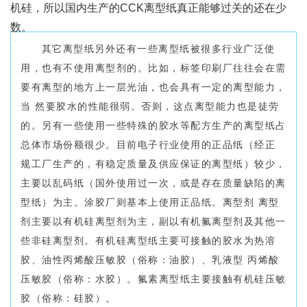
机硅，所以国内生产的CCK离型纸真正能够过关的还在少
数。
其它离型纸另外还有一些离型纸被很多行业广泛使
用，也有不使用离型剂的。比如，标签印刷厂往往会在需
要有离型的地方上一层光油，也会具有一定的离型能力，
当 然要胶水的性能很弱。否则，这点离型能力也是徒劳
的。另有一些使用一些特殊的胶水等配方生产的离型纸占
总体市场份额很少。
目前电子行业使用的正品纸（经正
规工厂生产的，有稳定质量及供应保证的离型纸）较少，
主要以乱码纸（国外使用过一次，或是存在质量缺陷的离
型纸）为主。涂胶厂则基本上使用正品纸。离型剂 离型
剂主要以有机硅离型剂为主，副以有机氟离型剂及其他一
些非硅离型剂。有机硅离型纸主要可接触的胶水为热溶
胶、油性丙烯酸压敏胶（俗称：油胶）、乳液型 丙烯酸
压敏胶（俗称：水胶）。氟素离型纸主要接触有机硅压敏
胶（俗称：硅胶）。