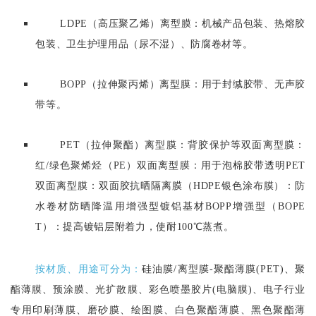
LDPE（高压聚乙烯）离型膜：机械产品包装、热熔胶
包装、卫生护理用品（尿不湿）、防腐卷材等
。
BOPP（拉伸聚丙烯）离型膜：用于封缄胶带、无声胶
带等
。
PET（拉伸聚酯）离型膜：背胶保护等
双面离型膜：
红/绿色聚烯烃（PE）双面离型膜：用于泡棉胶带透明PET
双面离型膜：双面胶抗晒隔离膜（HDPE银色涂布膜）：防
水卷材防晒降温用增强型镀铝基材BOPP增强型（BOPE
T）：提高镀铝层附着力，使耐100℃蒸煮。
按材质、用途可分为：
硅油膜/离型膜-聚酯薄膜(PET)、聚
酯薄膜、预涂膜、光扩散膜、彩色喷墨胶片(电脑膜)、电子行业
专用印刷薄膜、磨砂膜、绘图膜、白色聚酯薄膜、黑色聚酯薄