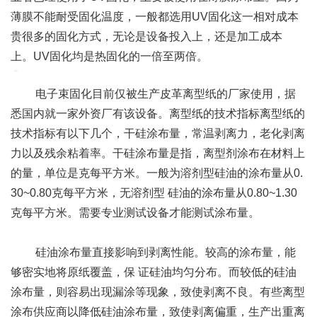
薄膜不能耐受固化温度，一般都选用UV固化这一相对成本
贵很多的固化方式，无论是设备投入上，还是加工成本
上。UV固化均是热固化的一倍至两倍。
电子束固化目前仅被生产皮革离型纸的厂家使用，据
悉国内就一家外资厂有该设备。离型纸的技术指标离型纸的
技术指标有以下几个，干硅涂布量，常温剥离力，老化剥离
力以及残余粘着率。干硅涂布量是指，离型剂涂布在材料上
的量，单位是克每平方米。一般为溶剂型硅油的涂布量从0.
30~0.80克每平方米，无溶剂型 硅油的涂布量从0.80~1.30
克每平方米。需要专业测试设备才能测试涂布量。
硅油涂布量直接影响到剥离性能。较高的涂布量，能
够密实地将原纸覆盖，保 证硅油均匀分布。而较低的硅油
涂布量，则容易出现漏涂等现象，致使剥离不良。有些离型
涂布供应商以降低硅油涂布量，致使剥离偏重，生产出重离