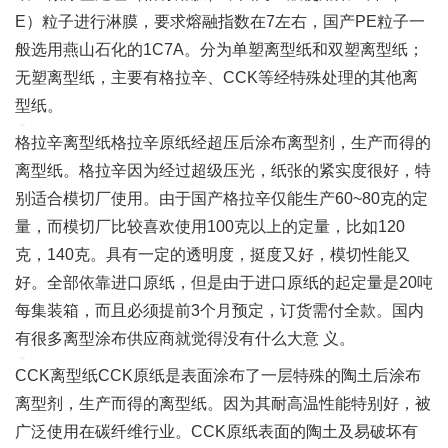
E）粒子进行淋膜，要求熔融指数在7左右，国产PE粒子一
般选用燕山石化的1C7A。分为单塑离型纸和双塑离型纸；
无塑离型纸，主要有格拉辛、CCK等经特殊处理的其他离
型纸。
格拉辛离型纸格拉辛原纸经超压后涂布离型剂，生产而得的
离型纸。格拉辛因为经过超级压光，纸张的紧实度很好，特
别适合模切厂使用。由于国产格拉辛仅能生产60~80克的定
量，而模切厂比较喜欢使用100克以上的定量，比如120
克，140克。具有一定的透明度，挺度又好，模切性能又
好。全部依靠进口原纸，但是由于进口原纸的起定量是20吨
每集装箱，而且必须提前3个月预定，订货需付全款。国内
有很多离型涂布供应商就觉得没有什么大意 义。
CCK离型纸CCK原纸是表面涂布了一层特殊的陶土后涂布
离型剂，生产而得的离型纸。因为其耐高温性能特别好，被
广泛使用在碳纤维行业。CCK原纸表面的陶土及易破坏有