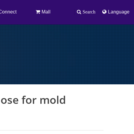
Connect
Mall
Search
Language
oose for mold