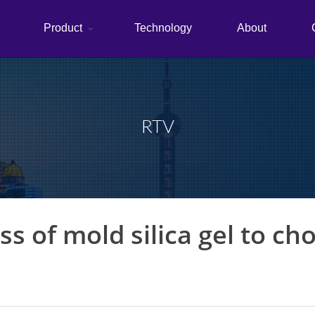
Product
Technology
About
RTV
s of mold silica gel to ch