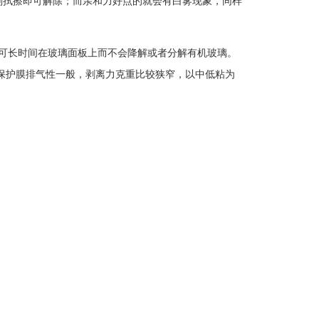
剂拭擦即可解除；而亲和力好点的就会有白雾现象，同样
可长时间在玻璃面板上而不会降解或者分解有机玻璃。
保护膜排气性一般，剥离力克重比较狭窄，以中低粘为