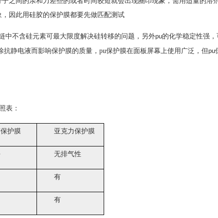
分子之间的亲和力差些的或者时间较短就会出现圈印现象，需用适量的溶
象
，
因此用硅胶的保护膜都要先做匹配测试
链中不含硅元素可最大限度解决硅转移的问题，另外
的化学稳定性强，
pu
涂抗静电液而影响保护膜的质量
，
pu
保护膜在面板屏幕上使用广泛，但
pu
照表：
胶保护膜
亚克力保护膜
好
无排气性
有
有