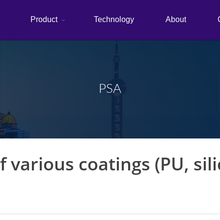
Product
Technology
About
PSA
various coatings (PU, silic