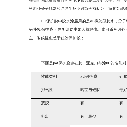
在长时间或高温高湿的环境下很容易出现硅离子迁移，
当两种分子非常容易发生反应时就会有粘死、掉胶等现
PU
保护膜中胶水涂层用的是
橡胶型胶水，分子
PU
另外
保护膜可在
涂层中加入抗静电元素可避免因外
PU
PU
主，耐候性也差于硅胶保护膜；
下面是
保护膜涂硅胶、亚克力与涂
的性能对
pet
PU
性能类别
PU
保护膜
硅
排气性
略差与硅胶
最
残胶
有
有
析出
有，最少
有