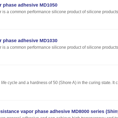
 phase adhesive MD1050
 is a common performance silicone product of silicone product
 phase adhesive MD1030
 is a common performance silicone product of silicone product
life cycle and a hardness of 50 (Shore A) in the curing state. It
esistance vapor phase adhesive MD8000 series (Shi