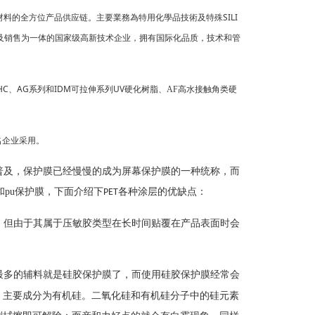
SILI
材料的全方位产品供应链。主要業務為特用化學品技術及特殊
及销售为一体的国家级高新技术企业，拥有国际化品质，技术和管
C、AG系列和IDM可拉伸系列UV硬化树脂
类硬
、
AF
高水接触角
名企业采用。
普及，保护膜已经慢慢的成为屏幕保护膜的一种统称，而
和
pu
保护膜，
下面介绍下
各种涂层的优缺点：
PET
，但由于其属于压敏胶类型在长时间贴覆在产品表面时会
最多的辅料就是
硅胶
保护膜了，而使用硅胶保护膜经常会
）主要成分为有机硅。二氧化硅和有机硅分子中的硅元素