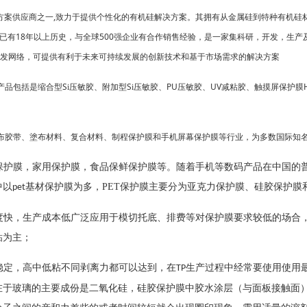
,
方案供应商之一
致力于提供个性化的有机硅解决方案。其拥有从金属硅到特种有机硅
18
500
已有
年以上历史，与全球
强企业有合作销售经验，是一家集科研，开发，生产
发网络，可提供有利于未来可持续发展的创新技术和基于市场需求的解决方案
产品
是缩合型S
压敏胶、附加型S
压敏胶、PU压敏胶、UV减粘胶、触摸屏保护膜H
包括
i
i
布胶带、塗布材料、复合材料、制程保护膜和手机屏幕保护膜等行业，为多数国际知
护膜，家用保护膜，食品保鲜保护膜等。随着手机等数码产品在中国的
中以
基材保护膜为多，
PET
保护膜
主要分为亚克力保护膜、硅胶保护膜
pet
快，生产成本低广泛应用于模切托底、排费等对保护膜要求较低的场合
粘为主；
稳定，高中低粘不同剥离力都可以达到，
在
生产过程中经常要使用使用
TP
在于玻璃的主要成份是二氧化硅，硅胶保护膜中胶水涂层（与面板接触面