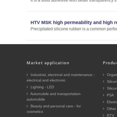
It is a solid adhesive with better transparency
HTV MSK high permeability and high re
Precipitated silicone rubber is a common perfo
Market application
Produ
Industrial, electrical and maintenance -
Organi
electrical and electronic
Silicon
Lighting - LED
Silico
Automobile and transportation-
PSA
automobile
Elasto
Beauty and personal care - for
Other 
cosmetics
RTV