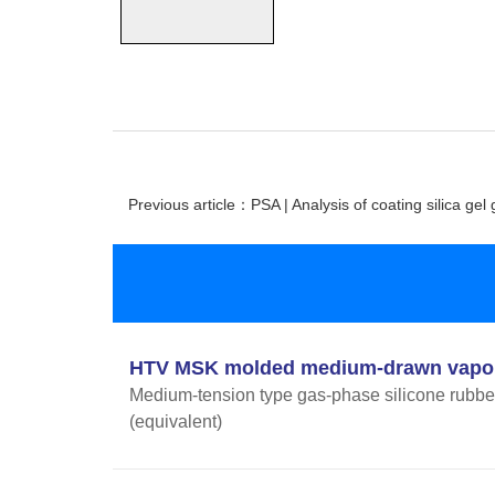
Previous article：PSA | Analysis of coating silica gel 
HTV MSK molded medium-drawn vapor
Medium-tension type gas-phase silicone rubber
(equivalent)