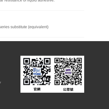
r resistance of liquid adhesive.
eries substitute (equivalent)
r