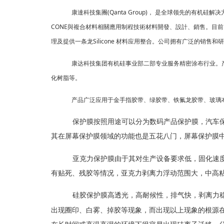
(Qanta Group)
康達科技集團
，
是全球领先的有机硅解决
CONE
與複合材料相關應用制程技術材料開發、設計、銷售。目前
Silicone
理及提供一条龙
材料应用整合。公司拥有广泛的销售和研
康达科技集团有机硅事业部二部专业服务精密涂布行业。
化树脂等
。
产品广泛应用于金手指胶带、绿胶带、铁氟龙胶带、玻璃
保护膜按照用途可以分为数码产品保护膜，汽车保
其在屏幕保护膜领域的功能也是五花八门，屏幕保护膜
亚克力保护膜由于其对生产设备要求低，固化速度
有贴死、残胶等情况
，亚克力剥离力浮动范围大，中高
硅胶保护膜高透光，高耐候性，排气快，剥离力
出现圈印、白雾、掉胶等现象，而出现以上现象的根源