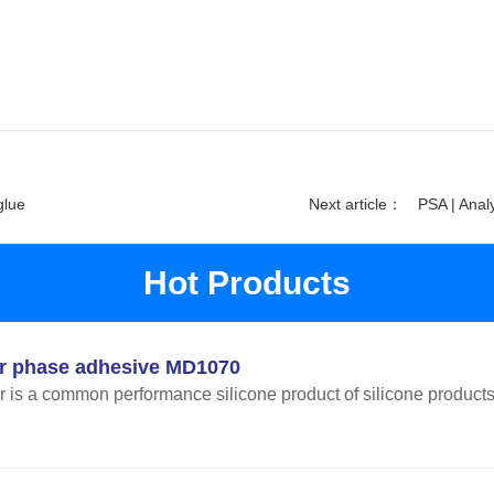
glue
Next article：
PSA | Analy
Hot Products
 phase adhesive MD1070
 is a common performance silicone product of silicone product