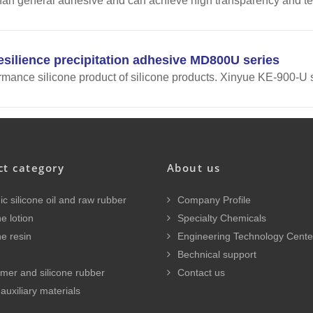
 than general adhesive and can achieve high transparency and tea
silience precipitation adhesive MD800U series
rmance silicone product of silicone products. Xinyue KE-900-U s
ct category
About us
c silicone oil and raw rubber
Company Profile
e lotion
Specialty Chemicals
ne resin
Engineering Technology Cente
Bechnical support
mer and silicone rubber
Contact us
auxiliary materials