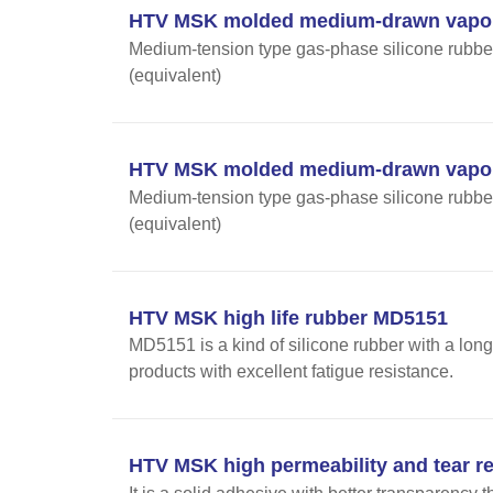
HTV MSK molded medium-drawn vapor
Medium-tension type gas-phase silicone rubber
(equivalent)
HTV MSK molded medium-drawn vapor
Medium-tension type gas-phase silicone rubber
(equivalent)
HTV MSK high life rubber MD5151
MD5151 is a kind of silicone rubber with a long 
products with excellent fatigue resistance.
HTV MSK high permeability and tear r