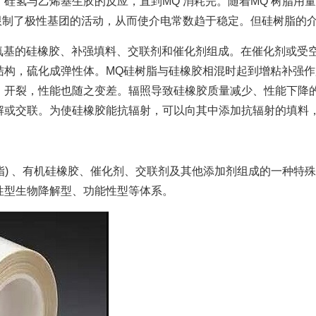
硅氢与乙烯基生胶的反应，直到MQ 消耗完。随着MQ 树脂用
限制了极性基团的活动，从而使介电常数趋于稳定。但硅树脂的
基的硅橡胶、补强填料、交联剂和催化剂组成。在催化剂或受空
结构，硫化成弹性体。MQ硅树脂与硅橡胶相混时起到增粘补强
、开裂，性能也随之变差。辐照导致硅橡胶质量减少、性能下降
或交联。为使硅橡胶能抗辐射，可以向其中添加抗辐射的填料，如
脂) 、有机硅橡胶、催化剂、交联剂及其他添加剂组成的一种特
性型生物降解型、功能性型等体系。