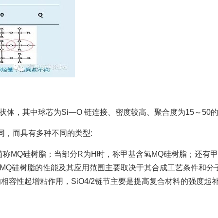
，其中球芯为Si—O 链连接、密度较高、聚合度为15～50的笼状
同，而具有多种不同的类型:
称MQ硅树脂；当部分R为H时，称甲基含氢MQ硅树脂；还有甲
等。MQ硅树脂的性能及其应用范围主要取决于其合成工艺条件和分
相容性起增粘作用，SiO4/2链节主要是提高复合材料的强度起