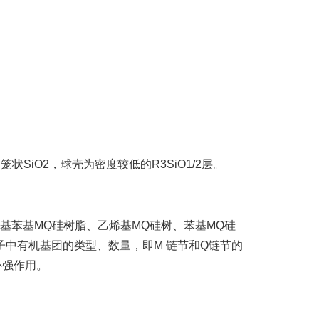
SiO2，球壳为密度较低的R3SiO1/2层。
基苯基MQ硅树脂、乙烯基MQ硅树、苯基MQ硅
子中有机基团的类型、数量，即M 链节和Q链节的
补强作用。