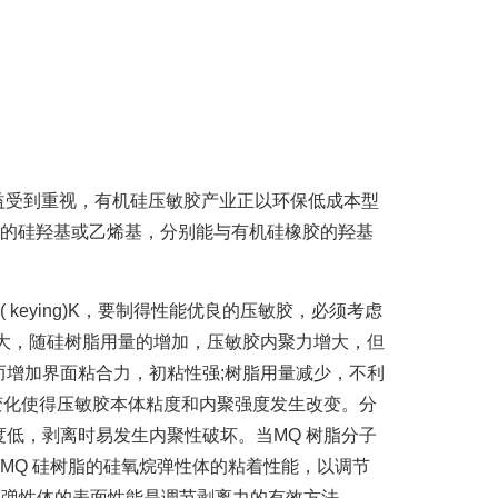
受到重视，有机硅压敏胶产业正以环保低成本型
中的硅羟基或乙烯基，分别能与有机硅橡胶的羟基
粘基力( keying)K，要制得性能优良的压敏胶，必须考虑
响最大，随硅树脂用量的增加，压敏胶内聚力增大，但
增加界面粘合力，初粘性强;树脂用量减少，不利
变化使得压敏胶本体粘度和内聚强度发生改变。分
低，剥离时易发生内聚性破坏。当MQ 树脂分子
量MQ 硅树脂的硅氧烷弹性体的粘着性能，以调节
控制弹性体的表面性能是调节剥离力的有效方法。