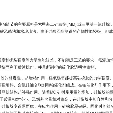
链节的主要原料是六甲基二硅氧烷( MM) 或三甲基一氯硅烷，
分为正硅酸乙酯法和水玻璃法。由正硅酸乙酯制得的产物性能较好，
和撕裂强度等力学性能较差，不能满足工艺的要求，需添加填
过快而利于后续操作，并且所制得的硫化胶透明性较好。
胶的相容性，起增粘作用；硅氧链节能提高硅橡胶的力学强度、
强填料、含氢硅油交联剂和铂催化剂组成。在铂催化剂作用下，含
维网状结构起补强作用。随着MQ 硅树脂用量的增加，硅橡胶的
分子质量相对较小、乙烯基含量相对较高，在硅橡胶中相容性和
硅橡胶变得硬而脆，在应力作用下硅橡胶易破裂。固化时间随MQ