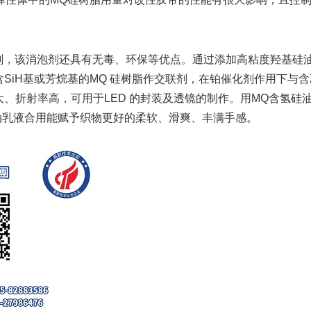
该消泡剂还具有无毒、环保等优点。通过添加高粘度羟基硅油和
SiH基或芳烷基的MQ 硅树脂作交联剂，在铂催化剂作用下与
、折射率高，可用于LED 的封装及透镜的制作。用MQ含氢硅
油乳液合用能赋予织物更好的柔软、滑爽、丰满手感。