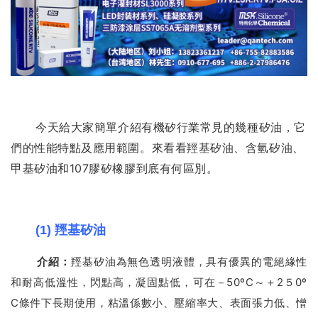
今天給大家簡單介紹有機矽行業常見的幾種矽油，它
們的性能特點及應用範圍。
來看看羥基矽油、含氫矽油、
甲基矽油和107膠矽橡膠到底有何區別。
(1)
羥基
矽油
介紹：
羥基矽油為無色透明液體，具有優異的電絕緣性
和耐高低溫性，閃點高，凝固點低，可在－50ºC～＋2５0º
C條件下長期使用，粘溫係數小、壓縮率大、表面張力低、憎