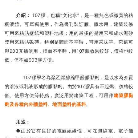
介紹：
107膠，也稱“文化水”，是一種無色或微黃的粘
稠液體。
可單獨使用，作為書刊裝訂膠、膠水用，建築裝修
可用來粘貼壁紙和塑料地板；用的最多的是用它和成水泥砂
漿用來粘貼磁磚。
特別是牆面不平時，可用來抹平。
它還可
與903互補使用，牆面不平時，用107膠效果較好，價格也較
低，但不如903膠方便。
107膠學名為聚乙烯醇縮甲醛膠黏劑，是以水為介質
的溶液或乳液形成的膠黏劑。
由於107膠具有不起燃、價格較
低、使用方便等特點，廣泛用於建築工程，可用作
建築膠黏
劑及各種內外牆塗料、地面塗料的基料
。
用途：
●由於它有良好的電氣絕緣性，可在無線電、電子儀