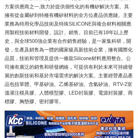
方案供應商之一,致力於提供個性化的有機矽解決方案。
其
擁有從金屬矽到特種有機矽材料的全方位產品供應鏈。
主要
業務為特用化學品技術及特殊SILICONE與複合材料相關應
用製程技術材料開發、設計、銷售。
目前已有18年以上歷
史，與全球500強企業有合作銷售經驗，是一家集科研，開
發，生產及銷售為一體的國家級高新技術企業，擁有國際化
品質，技術和管理及提供一條龍Silicone材料應用整合。
公
司擁有廣泛的銷售和研發網絡，可提供有利於未來可持續發
展的創新技術和基於市場需求的解決方案。
主要經營產品產
品包括單體、甲基矽油、乙烯基矽油、含氫矽油、RTV-2室
溫灌注模具膠、人體模型膠、LED封裝膠、電源封裝膠、商
標膠、胸墊膠、密封膠等。