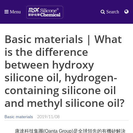
Menu
Search
Basic materials | What
is the difference
between hydroxy
silicone oil, hydrogen-
containing silicone oil
and methyl silicone oil?
Basic materials
2019/11/08
康達科技集團(Qanta Group)是全球領先的有機矽解決